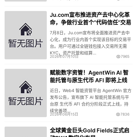
Ju.com宣布推进资产去中心化革
命，争做行业首个“代码信任”交易
所
7月8日，Ju.com宣布将全面推进资产去中
心化，成为行业内首个实现该目标的交易平
台。用户可通过全链钱包接入交易所无需
KYC，资产托管和结算...
2026年07月10日
7965
赋能数字资管！AgentWin AI 智
能托管与原生代币 AFI 即将上线
近日，Web4 智能资管平台 AgentWin 官方
发布公告，宣布旗下 AI 智能托管系统与平
台原 生代币 AFI 合约分阶段正式上线，持
续完善项...
2026年06月15日
7836
全球黄金巨头Gold Fields正式启