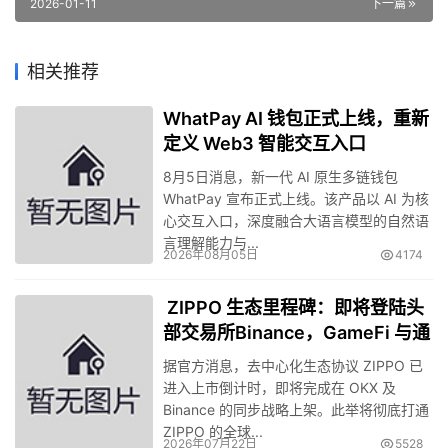
2026-01-11
下一篇
相关推荐
WhatPay AI 钱包正式上线，重新
定义 Web3 智能交互入口
8月5日消息，新一代 AI 原生多链钱包
WhatPay 宣布正式上线。该产品以 AI 为核
心交互入口，深度融合大语言模型的自然语
言理解能力与...
2026年08月05日
4174
​ ZIPPO 生态里程碑：即将登陆头
部交易所Binance，GameFi 与通
缩模型开启价值飞轮
据官方消息，去中心化生态协议 ZIPPO 已
进入上市倒计时，即将完成在 OKX 及
Binance 的同步战略上架。此举将彻底打通
ZIPPO 的全球...
2026年07月22日
5528