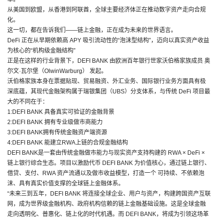
从美国到欧盟，从香港到阿联酋，全球主要经济体正在推动数字资产走向合规
化。
这一切，都在告诉我们——链上金融，正在成为未来的世界语言。
DeFi 正在从早期依赖高 APY 吸引流动性的“泡沫型结构”，迈向以真实资产收益
为核心的“机构级金融结构”
正是在这样的行业背景下，DEFI BANK 由欧洲百年银行世家沃伯格家族成员 奥
尔文·瓦尔堡（OlwinWarburg） 发起。
沃伯格家族本身在票据贴现、贸易融资、外汇业务、国际银行业务方面具有极
深底蕴，其现代金融架构属于瑞银集团（UBS）分支体系，与传统 DeFi 项目最
大的不同在于：
1:DEFI BANK 具备真实可验证的金融背景
2:DEFI BANK 拥有专业级做市商能力
3:DEFI BANK拥有传统金融资产端资源
4:DEFI BANK 能建立RWA上链的合规金融结构
DEFI BANK是一套由传统金融做市能力与现实资产支持构建的 RWA × DeFi ×
链上银行综合生态。项目以激励代币 DEFI BANK 为价值核心，通过链上银行、
借贷、支付、RWA 资产流通以及做市收益模型，打造一个 可持续、不依赖泡
沫、具有真实价值支撑的全球链上金融体系。
“未来三到五年，DEFI BANK 将连接全球企业、用户与资产，构建跨国资产互联
网，成为世界级金融机构、政府机构信赖的链上金融基础设施。这是全球金融
走向透明化、普惠化、链上化的时代机遇。而 DEFI BANK，将成为引领这场革