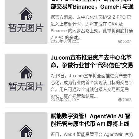
部交易所Binance，GameFi 与通
缩模型开启价值飞轮
据官方消息，去中心化生态协议 ZIPPO 已
进入上市倒计时，即将完成在 OKX 及
Binance 的同步战略上架。此举将彻底打通
ZIPPO 的全球...
2026年07月22日
5527
Ju.com宣布推进资产去中心化革
命，争做行业首个“代码信任”交易
所
7月8日，Ju.com宣布将全面推进资产去中
心化，成为行业内首个实现该目标的交易平
台。用户可通过全链钱包接入交易所无需
KYC，资产托管和结算...
2026年07月10日
7962
赋能数字资管！AgentWin AI 智
能托管与原生代币 AFI 即将上线
近日，Web4 智能资管平台 AgentWin 官方