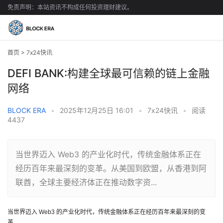
免责声明：本站资讯不构成任何投资理财建议。
首页
>
7x24快讯
DEFI BANK:构建全球最可信赖的链上金融
网络
BLOCK ERA
•
2025年12月25日 16:01
•
7x24快讯
•
阅读
4437
当世界迈入 Web3 的产业化时代，传统金融体系正在
经历百年来最深刻的变革。从美国到欧盟，从香港到阿
联酋，全球主要经济体正在推动数字资...
当世界迈入 Web3 的产业化时代，传统金融体系正在经历百年来最深刻的变
革。