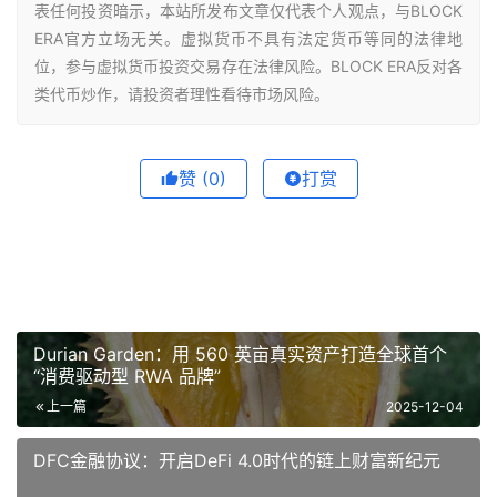
表任何投资暗示，本站所发布文章仅代表个人观点，与BLOCK
ERA官方立场无关。虚拟货币不具有法定货币等同的法律地
位，参与虚拟货币投资交易存在法律风险。BLOCK ERA反对各
类代币炒作，请投资者理性看待市场风险。
赞
(0)
打赏
Durian Garden：用 560 英亩真实资产打造全球首个
“消费驱动型 RWA 品牌”
上一篇
2025-12-04
DFC金融协议：开启DeFi 4.0时代的链上财富新纪元