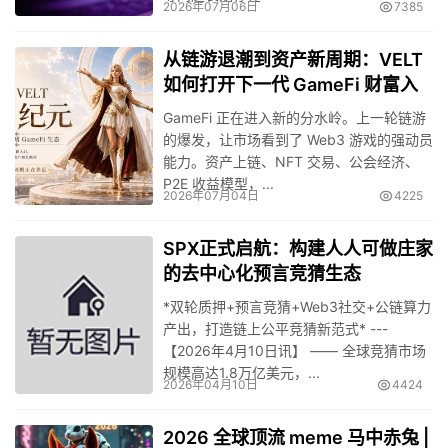
2026年07月06日
7385
从链游退潮到资产新周期：VELT
如何打开下一代 GameFi 财富入
口？
GameFi 正在进入新的分水岭。上一轮链游
的爆发，让市场看到了 Web3 游戏的强动员
能力。资产上链、NFT 交易、公会经济、
P2E 收益模型，...
2026年07月04日
4225
SPX正式启航：构建人人可做庄家
的去中心化预言竞猜生态
*双轮质押+预言竞猜+Web3社交+公链算力
产出，打造链上公平竞猜新范式* ---
【2026年4月10日讯】 —— 全球竞猜市场
规模高达1.8万亿美元，...
2026年04月10日
4424
2026 全球顶流 meme 马中赤兔 |