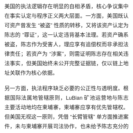
美国的执法逻辑存在明显的自相矛盾，核心争议集中
在事实认定与程序正义两大层面。一方面，美国既认
可资产曾发生 “被盗” 性质的转移，又将该资产认定为
陈志的 “罪证”，这一认定违背基本法理。若资产确系
被盗，陈志作为受害人，理应享有追偿权而非承担法
律责任；若资产为 “涉案”，则需证明陈志存在相关违
法事实，但美国始终未公开完整证据链，仅以链上地
址关联作为核心依据。
另一方面，执法程序缺乏必要的公正性与透明度。根
据国际法属地管辖原则，LuBian 矿池运营地与陈志
主要活动地均在柬埔寨，柬埔寨应享有优先管辖权。
但美国无视这一原则，凭借 “长臂管辖” 单方面推进案
件，未与柬埔寨开展司法协作，也未给予陈志充分的